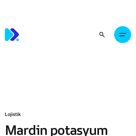
Skip
to
content
Lojistik
Mardin potasyum