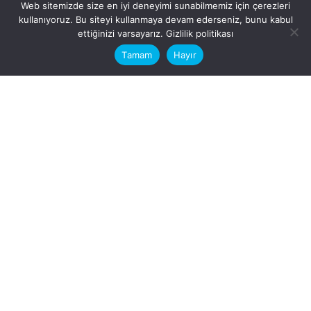
Web sitemizde size en iyi deneyimi sunabilmemiz için çerezleri
kullanıyoruz. Bu siteyi kullanmaya devam ederseniz, bunu kabul
This website stores cookies on your
ettiğinizi varsayarız.
Gizlilik politikası
computer.
Tamam
Hayır
Fb.
/
Ig.
dosya transfer
Hatay, İskenderun
VİTAL A.Ş
Karayılan, 5. Sk. no:1, 31217
İskenderun/Hatay
Türkiye
Sorular için
Bizimle Çalışırmısınız?
info@vitalas.com.tr