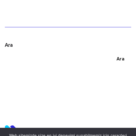
Ara
Ara
Web sitemizde size en iyi deneyimi sunabilmemiz için çerezleri