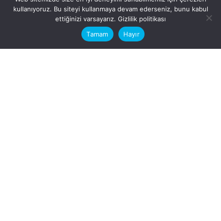
kullanıyoruz. Bu siteyi kullanmaya devam ederseniz, bunu kabul
This website stores cookies on your
ettiğinizi varsayarız.
Gizlilik politikası
computer.
Tamam
Hayır
Fb.
/
Ig.
dosya transfer
Hatay, İskenderun
VİTAL A.Ş
Karayılan, 5. Sk. no:1, 31217
İskenderun/Hatay
Türkiye
Sorular için
Bizimle Çalışırmısınız?
info@vitalas.com.tr