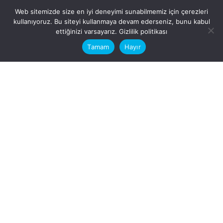
Web sitemizde size en iyi deneyimi sunabilmemiz için çerezleri
kullanıyoruz. Bu siteyi kullanmaya devam ederseniz, bunu kabul
This website stores cookies on your
ettiğinizi varsayarız.
Gizlilik politikası
computer.
Tamam
Hayır
Fb.
/
Ig.
dosya transfer
Hatay, İskenderun
VİTAL A.Ş
Karayılan, 5. Sk. no:1, 31217
İskenderun/Hatay
Türkiye
Sorular için