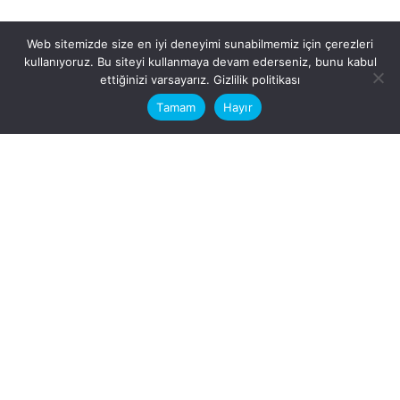
Web sitemizde size en iyi deneyimi sunabilmemiz için çerezleri
kullanıyoruz. Bu siteyi kullanmaya devam ederseniz, bunu kabul
This website stores cookies on your
ettiğinizi varsayarız.
Gizlilik politikası
computer.
Tamam
Hayır
Fb.
/
Ig.
dosya transfer
Hatay, İskenderun
VİTAL A.Ş
Karayılan, 5. Sk. no:1, 31217
İskenderun/Hatay
Türkiye